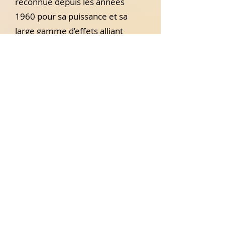
reconnue depuis les années
1960 pour sa puissance et sa
large gamme d’effets alliant
relaxation et stimulation
énergétique. Elle est
particulièrement adaptée aux
personnes qui préférent éviter
les massages à l’huile
, ou à
celles pour qui la détente est
parfois difficile à atteindre. Elle
est ici parfois
intégrée en début
ou en cours de soin
, pour
préparer le corps à un état de
relaxation optimale.